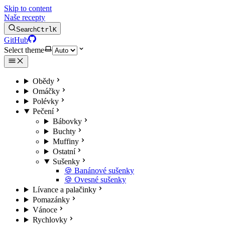
Skip to content
Naše recepty
Search
Ctrl
K
GitHub
Select theme
Obědy
Omáčky
Polévky
Pečení
Bábovky
Buchty
Muffiny
Ostatní
Sušenky
🍪 Banánové sušenky
🍪 Ovesné sušenky
Lívance a palačinky
Pomazánky
Vánoce
Rychlovky