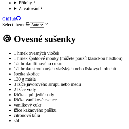
Přílohy
Zavařování
GitHub
Select theme
🍪 Ovesné sušenky
1 hrnek ovesných vloček
1 hrnek špaldové mouky (můžete použít klasickou hladkou)
1/2 hrnku třtinového cukru
1/2 hrnku strouhaných vlašských nebo lískových ořechů
špetka skořice
130 g másla
3 lžíce javorového sirupu nebo medu
2 lžíce vody
lžička a půl jedlé sody
lžička vanilkové esence
vanilkový cukr
lžíce kakaového prášku
citronová kůra
sůl