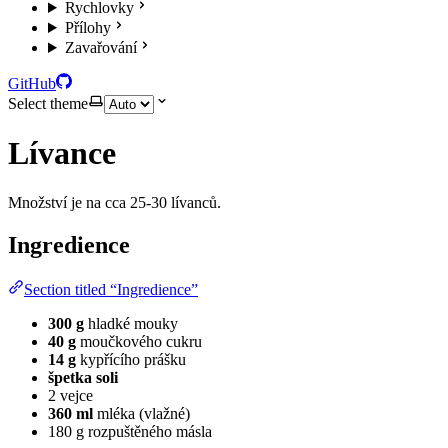
Rychlovky
Přílohy
Zavařování
GitHub
Select theme
Lívance
Množství je na cca 25-30 lívanců.
Ingredience
Section titled “Ingredience”
300 g
hladké mouky
40 g
moučkového cukru
14 g
kypřícího prášku
špetka soli
2 vejce
360 ml
mléka (vlažné)
180 g rozpuštěného másla