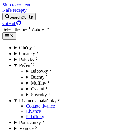
Skip to content
Naše recepty
Search
Ctrl
K
GitHub
Select theme
Obědy
Omáčky
Polévky
Pečení
Bábovky
Buchty
Muffiny
Ostatní
Sušenky
Lívance a palačinky
Cottage lívance
Lívance
Palačinky
Pomazánky
Vánoce