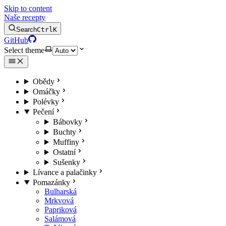
Skip to content
Naše recepty
Search
Ctrl
K
GitHub
Select theme
Obědy
Omáčky
Polévky
Pečení
Bábovky
Buchty
Muffiny
Ostatní
Sušenky
Lívance a palačinky
Pomazánky
Bulharská
Mrkvová
Papriková
Salámová