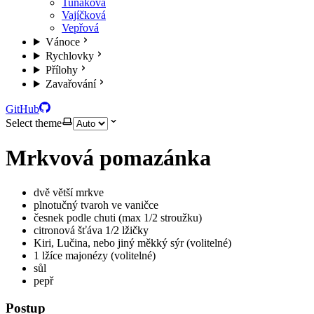
Tuňáková
Vajíčková
Vepřová
Vánoce
Rychlovky
Přílohy
Zavařování
GitHub
Select theme
Mrkvová pomazánka
dvě větší mrkve
plnotučný tvaroh ve vaničce
česnek podle chuti (max 1/2 stroužku)
citronová šťáva 1/2 lžičky
Kiri, Lučina, nebo jiný měkký sýr (volitelné)
1 lžíce majonézy (volitelné)
sůl
pepř
Postup